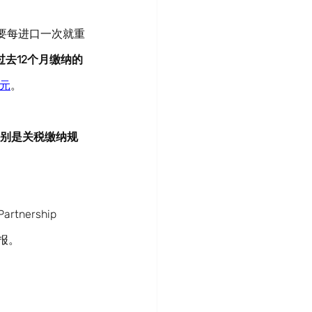
要每进口一次就重
过去12个月缴纳的
元
。
别是关税缴纳规
artnership 
申报。