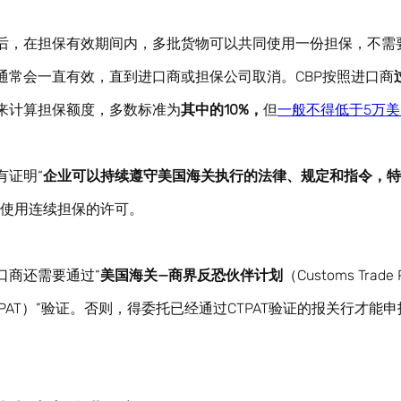
后，在担保有效期间内，多批货物可以共同使用一份担保，不需
通常会一直有效，直到进口商或担保公司取消。CBP按照进口商
来计算担保额度，多数标准为
其中的10%，
但
一般不得低于5万美
有证明“
企业可以持续遵守美国海关执行的法律、规定和指令，特
关使用连续担保的许可。
口商还需要通过“
美国海关—商界反恐伙伴计划
（Customs Trade P
rism，CTPAT）”验证。否则，得委托已经通过CTPAT验证的报关行才能