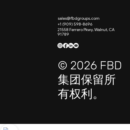
sales@fbdgroups.com
+1 (909) 598-8696
21558 Ferrero Pkwy, Walnut, CA
91789
© 2026 FBD
集团保留所
有权利。