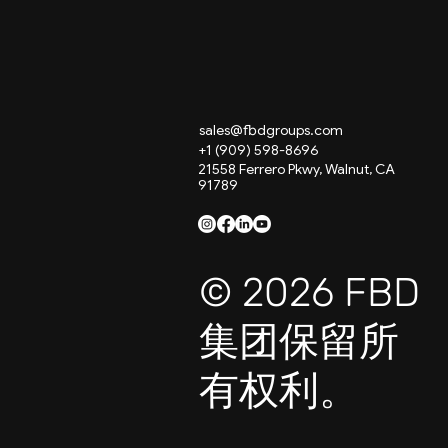
sales@fbdgroups.com
+1 (909) 598-8696
21558 Ferrero Pkwy, Walnut, CA
91789
© 2026 FBD
集团保留所
有权利。