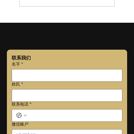
头程物流做不好会毁掉整个跨境供应链？！
联系我们
名字
*
姓氏
*
联系电话
*
微信账户